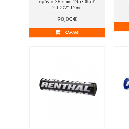
τιμόνια 28,6mm "No Offset"
"CL002" 12mm
90,00€
ΚΑΛΆΘΙ