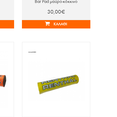
Bar Pad μαύρο-κόκκινο
30,00€
ΚΑΛΆΘΙ