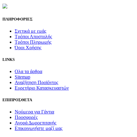
ΠΛΗΡΟΦΟΡΙΕΣ
Σχετικά με εμάς
Τρόποι Αποστολής
Τρόποι Πληρωμής
Όροι Χρήσης
LINKS
Ολα τα άρθρα
Sitemap
Αναζήτηση Προϊόντος
Ευρετήριο Κατασκευαστών
ΕΠΙΠΡΟΣΘΕΤΑ
Νούμερα για Γάντια
Προσφορές
Αγορά Δωροεπιταγής
Επικοινωνήστε μαζί μας