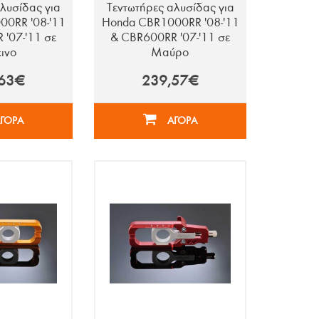
λυσίδας για
Τεντωτήρες αλυσίδας για
0RR '08-'11
Honda CBR1000RR '08-'11
'07-'11 σε
& CBR600RR '07-'11 σε
ινο
Μαύρο
,63€
239,57€
ΓΟΡΑ
ΑΓΟΡΑ