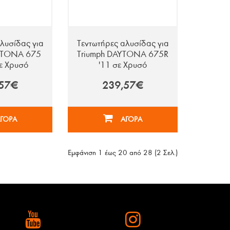
λυσίδας για
Τεντωτήρες αλυσίδας για
YTONA 675
Triumph DAYTONA 675R
σε Χρυσό
'11 σε Χρυσό
,57€
239,57€
ΓΟΡΑ
ΑΓΟΡΑ
Εμφάνιση 1 έως 20 από 28 (2 Σελ.)