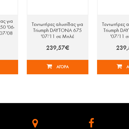
ας για
Τεντωτήρες αλυσίδας για
Τεντωτήρες α
50 '06-
Triumph DAYTONA 675
Triumph DA
07-'08
'07-'11 σε Μπλέ
'07-'11 
239,57€
239
ΑΓΟΡΑ
Α