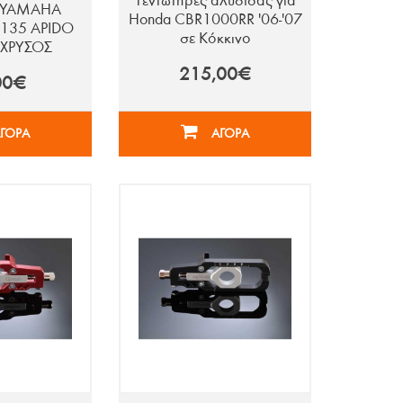
Τεντωτήρες αλυσίδας για
 YAMAHA
Honda CBR1000RR '06-'07
135 APIDO
σε Κόκκινο
 ΧΡΥΣΟΣ
215,00€
00€
ΓΟΡΑ
ΑΓΟΡΑ