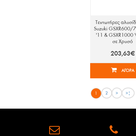
Τεντωτήρες αλυσίδ
Suzuki GSXR600/7
'11 & GSXR1000 '
σε Χρυσό
203,63€
ΑΓΟΡΑ
2
>
>|
1