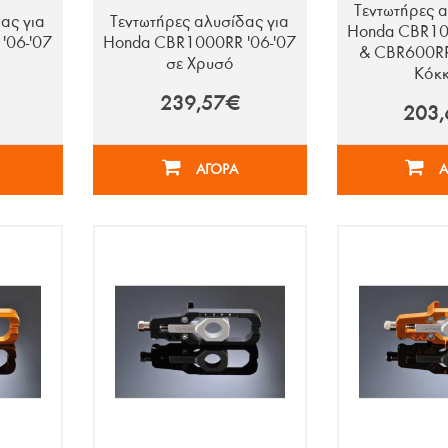
Τεντωτήρες α
ας για
Τεντωτήρες αλυσίδας για
Honda CBR100
'06-'07
Honda CBR1000RR '06-'07
& CBR600RR 
σε Χρυσό
Κόκκ
239,57€
203
ΑΓΟΡΑ
Α