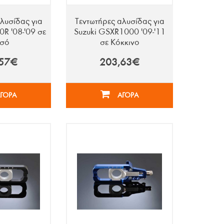
λυσίδας για
Τεντωτήρες αλυσίδας για
R '08-'09 σε
Suzuki GSXR1000 '09-'11
υσό
σε Κόκκινο
,57€
203,63€
ΓΟΡΑ
ΑΓΟΡΑ