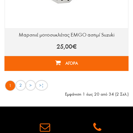
Μαρσπιέ μοτοσυκλέτας EMGO ασημί Suzuki
25,00€
ΑΓΟΡΑ
2
>
>|
1
Εμφάνιση 1 έως 20 από 34 (2 Σελ.)