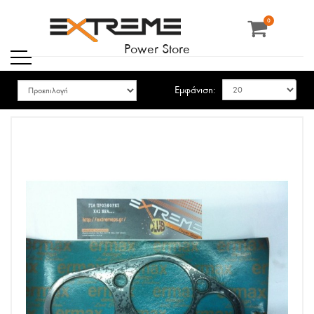
0
Power Store
Εμφάνιση: