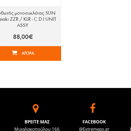
θωτής μοτοσυκλέτας SUN
aki ZZR / KLR - C.D.I UNIT
ASSY
88,00€
ΑΓΟΡΑ
BΡΕΙΤΕ ΜΑΣ
FACEBOOK
Μιχαλακοπούλου 166
@Extremeps.gr