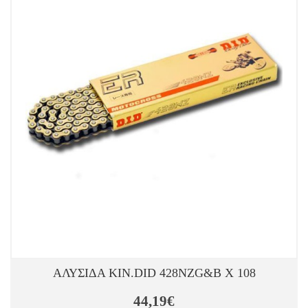
ΑΛΥΣΙΔΑ ΚΙΝ.DID 428NZG&B X 108
44,19€