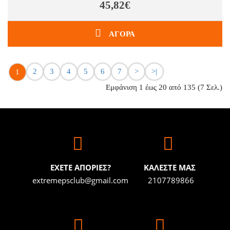
45,82€
ΑΓΟΡΑ
2
3
4
5
6
7
>
>|
1
Εμφάνιση 1 έως 20 από 135 (7 Σελ.)
ΕΧΕΤΕ ΑΠΟΡΙΕΣ?
ΚΑΛΕΣΤΕ ΜΑΣ
extremepsclub@gmail.com
2107789866