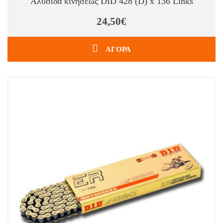
Αλυσίδα κινήσεως DID 428 (D) x 136 Links
24,50€
ΑΓΟΡΑ