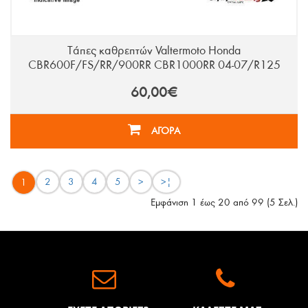
Τάπες καθρεπτών Valtermoto Honda
CBR600F/FS/RR/900RR CBR1000RR 04-07/R125
60,00€
ΑΓΟΡΑ
2
3
4
5
>
>|
1
Εμφάνιση 1 έως 20 από 99 (5 Σελ.)