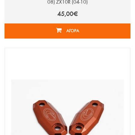
08) ZX10R (04-10)
45,00€
ΑΓΟΡΑ