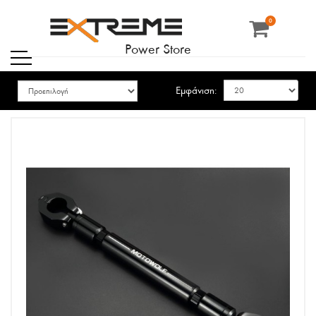
0
Power Store
Εμφάνιση: