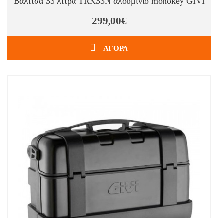
Βαλίτσα 33 λίτρα TRK33N αλουμίνιο monokey GIVI
299,00€
ΑΓΟΡΑ