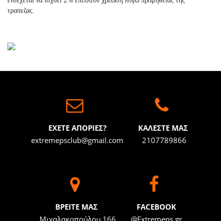
ενδεχεται να ισχυει 2% επιπλεον χρεωση λογω προμηθειας της
τραπεζας.
ΕΧΕΤΕ ΑΠΟΡΙΕΣ?
ΚΑΛΕΣΤΕ ΜΑΣ
extremepsclub@gmail.com
2107789866
BΡΕΙΤΕ ΜΑΣ
FACEBOOK
Μιχαλακοπούλου 166
@Extremeps.gr