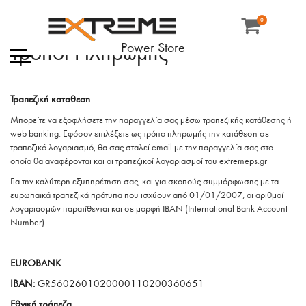
0
Power Store
Τρόποι Πληρωμής
Τραπεζική καταθεση
Μπορείτε να εξοφλήσετε την παραγγελία σας μέσω τραπεζικής κατάθεσης ή
web banking. Εφόσον επιλέξετε ως τρόπο πληρωμής την κατάθεση σε
τραπεζικό λογαριασμό, θα σας σταλεί email με την παραγγελία σας στο
οποίο θα αναφέρονται και οι τραπεζικοί λογαριασμοί του extremeps.gr
Για την καλύτερη εξυπηρέτηση σας, και για σκοπούς συμμόρφωσης με τα
ευρωπαϊκά τραπεζικά πρότυπα που ισχύουν από 01/01/2007, οι αριθμοί
λογαριασμών παρατίθενται και σε μορφή IBAN (International Bank Account
Number).
EUROBANK
IBAN:
GR5602601020000110200360651
Εθνική τράπεζα